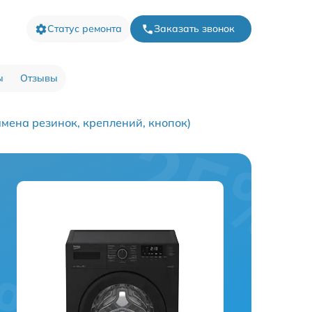
Статус ремонта
Заказать звонок
ы
Отзывы
мена резинок, креплений, кнопок)