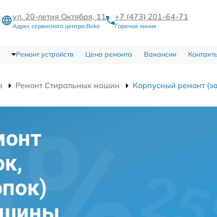
ул. 20-летия Октября, 11
+7 (473) 201-64-71
Адрес сервисного центра Beko
Горячая линия
Ремонт устройств
Цена ремонта
Вакансии
Контакт
в
Ремонт Стиральных машин
Корпусный ремонт (за
монт
ок,
опок)
ашины