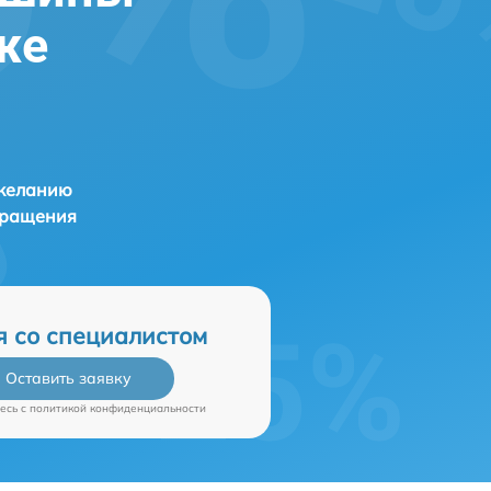
же
 желанию
бращения
я со специалистом
Оставить заявку
есь c
политикой конфиденциальности